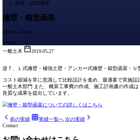
擁壁・箱型函渠
擁壁・箱型函渠
Works - Details
Works
一般土木
2019.05.27
逆Ｔ、Ｌ式擁壁・補強土壁・アンカー式擁壁・箱型函渠・Ｕ
コスト縮減を常に意識して比較設計を進め、最適案で実施設
一般土木部門 また、概算工事費の作成、施工計画書の作成
良質な成果を提出しています。
擁壁・箱型函渠についての詳しくはこちら
前の実績
実績一覧へ
次の実績
Contact
お問い合わせはこちら